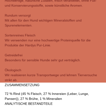
Hochwertige, natürliche Zutaten, frisch verarbeitet, ohne Füll-
und Konservierungsstoffe, sowie künstliche Aromen.
Rundum versorgt
Mit allen für den Hund wichtigen Mineralstoffen und
Spurenelementen.
Sortenreines Fleisch
Wir verwenden nur eine hochwertige Proteinquelle für die
Produkte der Hardys Pur-Linie.
Getreidefrei
Besonders für sensible Hunde sehr gut verträglich.
Ökologisch
Wir realisieren kurze Transportwege und lehnen Tierversuche
strikt ab.
ZUSAMMENSETZUNG
72 % Rind (45 % Fleisch, 27 % Innereien (Leber, Lunge,
Pansen)), 27 % Brühe, 1 % Mineralien
ANALYTISCHE BESTANDTEILE